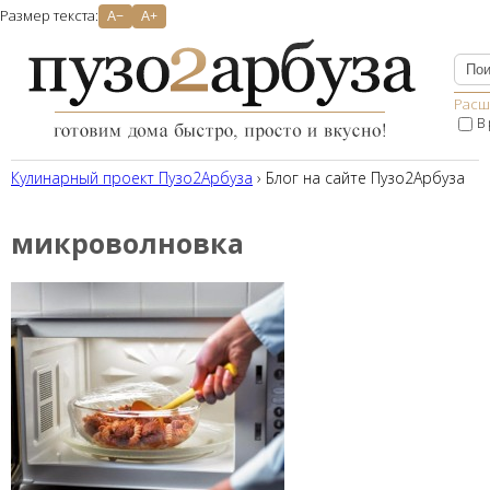
Размер текста:
A−
A+
Расш
В
Кулинарный проект Пузо2Aрбуза
› Блог на сайте Пузо2Арбуза
микроволновка