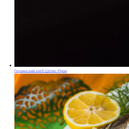
Грузинский хлеб Шотис-Пури