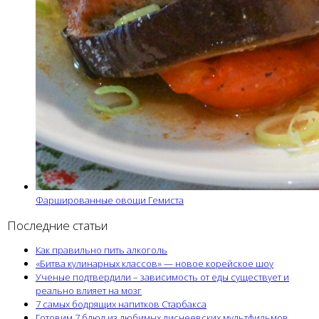
Фаршированные овощи Гемиста
Последние статьи
Как правильно пить алкоголь
«Битва кулинарных классов» — новое корейское шоу
Ученые подтвердили – зависимость от еды существует и
реально влияет на мозг
7 самых бодрящих напитков Старбакса
Готовим 7 блюд из любимых диснеевских мультфильмов