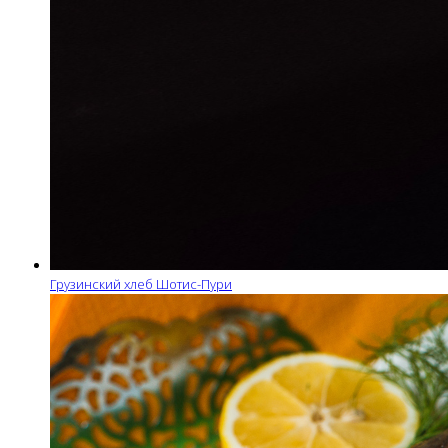
Грузинский хлеб Шотис-Пури