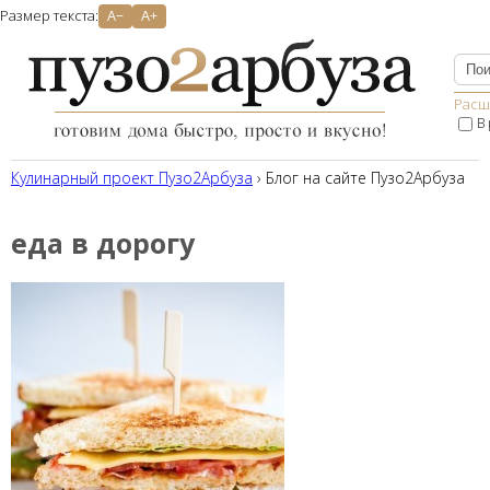
Размер текста:
A−
A+
Расш
В
Кулинарный проект Пузо2Aрбуза
› Блог на сайте Пузо2Арбуза
еда в дорогу