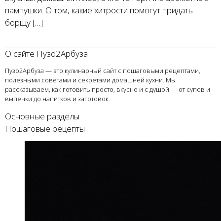
пампушки. О том, какие хитрости помогут придать
борщу […]
О сайте Пузо2Арбуза
Пузо2Арбуза — это кулинарный сайт с пошаговыми рецептами,
полезными советами и секретами домашней кухни. Мы
рассказываем, как готовить просто, вкусно и с душой — от супов и
выпечки до напитков и заготовок.
Основные разделы
Пошаговые рецепты