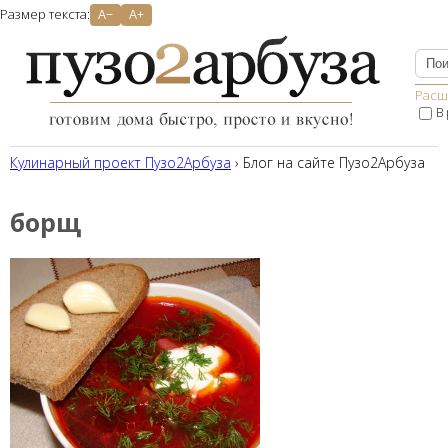
Размер текста:
A−
A+
Расш
В
Кулинарный проект Пузо2Aрбуза
› Блог на сайте Пузо2Арбуза
борщ