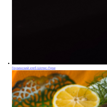
Грузинский хлеб Шотис-Пури