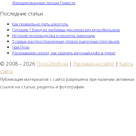
Фаршированные овощи Гемиста
Последние статьи
Как правильно пить алкоголь
Готовим 7 блюд из любимых диснеевских мультфильмов
История производства и рецепта лимонада
5 самых распространенных уловок рыночных торговцев
Чай Пуэр
Раскрываем секрет, как сварить вкусный кофе в турке!
© 2008 – 2026
Пузо2Арбуза
|
Реклама на сайте
|
Карта
сайта
Публикация материалов с сайта разрешена при наличии активных
ссылок на статьи, рецепты и фотографии.