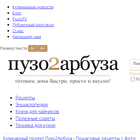
Кулинарные новости
Блог
PuzoTV
Публичный разговор
О нас
Напишите нам
Размер текста:
A−
A+
Расш
В
Рецепты
Энциклопедия
Кухня для чайников
Полезные советы
Техника для кухни
Кулинарный проект Пузо2Aрбуза
›
Пошаговые рецепты с фото