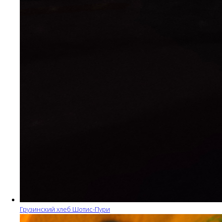
Грузинский хлеб Шотис-Пури