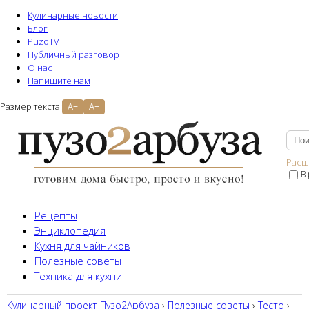
Кулинарные новости
Блог
PuzoTV
Публичный разговор
О нас
Напишите нам
Размер текста:
A−
A+
Расш
В
Рецепты
Энциклопедия
Кухня для чайников
Полезные советы
Техника для кухни
Кулинарный проект Пузо2Aрбуза
›
Полезные советы
›
Тесто
›