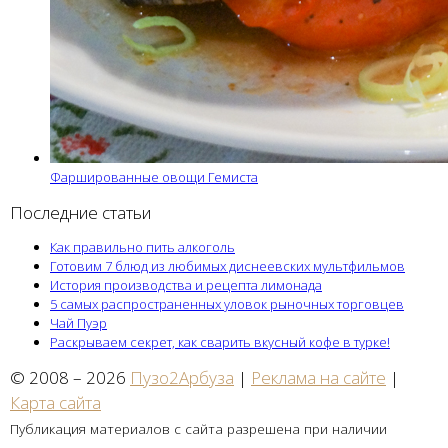
Фаршированные овощи Гемиста
Последние статьи
Как правильно пить алкоголь
Готовим 7 блюд из любимых диснеевских мультфильмов
История производства и рецепта лимонада
5 самых распространенных уловок рыночных торговцев
Чай Пуэр
Раскрываем секрет, как сварить вкусный кофе в турке!
© 2008 – 2026
Пузо2Арбуза
|
Реклама на сайте
|
Карта сайта
Публикация материалов с сайта разрешена при наличии