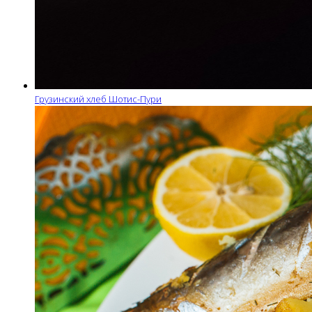
Грузинский хлеб Шотис-Пури