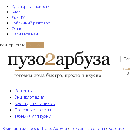
Кулинарные новости
Блог
PuzoTV
Публичный разговор
О нас
Напишите нам
Размер текста:
A−
A+
Расш
В
Рецепты
Энциклопедия
Кухня для чайников
Полезные советы
Техника для кухни
Кулинарный проект Пузо2Aрбуза
›
Полезные советы
›
Хозяйке