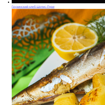
Грузинский хлеб Шотис-Пури