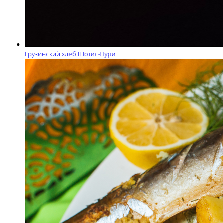
Грузинский хлеб Шотис-Пури