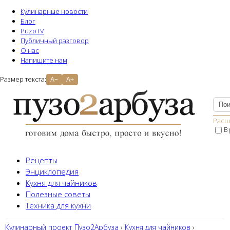
Кулинарные новости
Блог
PuzoTV
Публичный разговор
О нас
Напишите нам
Размер текста:
A−
A+
Расш
В
Рецепты
Энциклопедия
Кухня для чайников
Полезные советы
Техника для кухни
Кулинарный проект Пузо2Aрбуза
›
Кухня для чайников
›