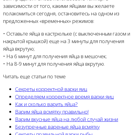
зависимости от того, какими яйцами вы желаете
полакомиться сегодня, остановитесь на одном из
предложенных «временных» режимов:
• Оставьте яйца в кастрюльке (с выключенным газом и
накрытой крышкой) еще на 3 минуты для получения
яйца вкрутую;
• На 6 минут для получения яйца в мешочек;
• На 8-9 минут для получения яйца вкрутую.
Читать еще статьи по теме
Секреты корректной варки яиц
Определяем корректное время варки яиц
Как и сколько варить яйца?
Варим яйца всмятку правильно!
Варим вкусные яйца на любой случай жизни
Безупречные вареные яйца всмятку
Секреты правильной варки рыбы