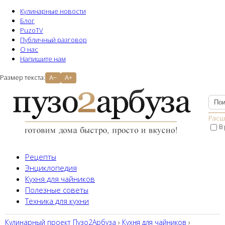
Кулинарные новости
Блог
PuzoTV
Публичный разговор
О нас
Напишите нам
Размер текста:
A−
A+
Расш
В
Рецепты
Энциклопедия
Кухня для чайников
Полезные советы
Техника для кухни
Кулинарный проект Пузо2Aрбуза
›
Кухня для чайников
›