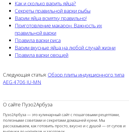
Как и сколько варить яйца?
Секреты правильной варки рыбы
Варим яйца всмятку правильно!
Приготовление макарон. Важность их
правильной варки
Правила варки риса
Варим вкусные яйца на любой случай жизни
Правила варки овощей
Следующая статья:
Обзор плиты индукционного типа
AEG 4706 IU-MN
О сайте Пузо2Арбуза
Пузо2Арбуза — это кулинарный сайт с пошаговыми рецептами,
полезными советами и секретами домашней кухни. Мы
рассказываем, как готовить просто, вкусно и с душой — от супов и
выпечки до напитков и заготовок.