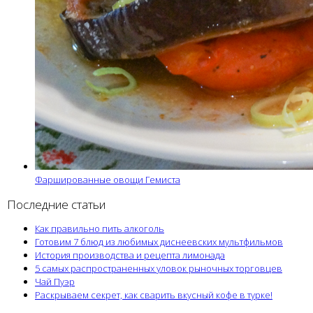
Фаршированные овощи Гемиста
Последние статьи
Как правильно пить алкоголь
Готовим 7 блюд из любимых диснеевских мультфильмов
История производства и рецепта лимонада
5 самых распространенных уловок рыночных торговцев
Чай Пуэр
Раскрываем секрет, как сварить вкусный кофе в турке!