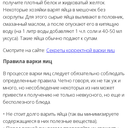
получите плотный белок и жидковатый желток.
Некоторые хозяйки варят яйца в мешочек без
скорлупы. Для этого сырые яйца выливают в половник,
смазанный маслом, а после опускают его в кипящую
воду (на 1 литр воды добавляют 1 ч.л. соли и 40-50 мл
уксуса). Такие яйца обычно подают к супам.
Смотрите на сайте:
Секреты корректной варки яиц
Правила варки яиц
В процессе варки яиц следует обязательно соблюдать
определенные правила. Четно говоря, их не так уж и
много, но несоблюдение некоторых из них может
привести к получению не только невкусного, но еще и
бесполезного блюда.
• Не стоит долго варить яйца (так вы минимизируете
содержащиеся в них полезные вещества);