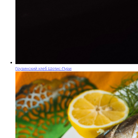
Грузинский хлеб Шотис-Пури