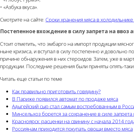
• «Азбука вкуса».
Смотрите на сайте:
Сроки хранения мяса в холодильнике
Постепенное вхождение в силу запрета на ввоз 
Стоит отметить, что эмбарго на импорт продукции мясн
ныне кризиса, и вступал в силу постепенно и довольно п
причине обнаружения в них стероидов. Затем, уже в ма
продукции. Последние решения были приняты опять-таки 
Читать еще статьи по теме
Как правильно приготовить говядину?
В Париже появился автомат по продаже мяса
Адыгейский сыр стал самым востребованным в Росс
Минсельхоз борется за сохранение в силе запрета
Красноярск: расценки на свинину с начала 2014 го
Россиянам приходится покупать овощи вместо мяса