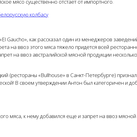
ское мясо существенно отстает от импортного.
белорусскую колбасу
«El Gaucho», как рассказал один из менеджеров заведен
ета на ввоз этого мяса тяжело придется всей ресторанн
рет на ввоз австралийской мясной продукции несколько 
ий (рестораны «Bullhouse» в Санкт-Петербурге) призналс
ской! В своем утверждении Антон был категоричен и доба
кого мяса, к нему добавился еще и запрет на ввоз мясно