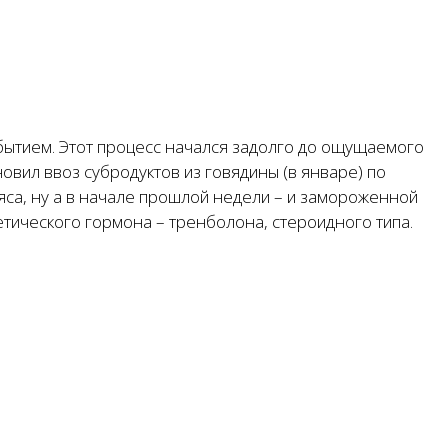
обытием. Этот процесс начался задолго до ощущаемого
овил ввоз субродуктов из говядины (в январе) по
са, ну а в начале прошлой недели – и замороженной
етического гормона – тренболона, стероидного типа.