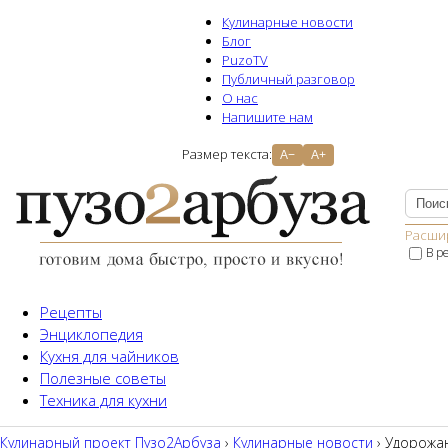
Кулинарные новости
Блог
PuzoTV
Публичный разговор
О нас
Напишите нам
Размер текста:
A−
A+
Расши
В р
Рецепты
Энциклопедия
Кухня для чайников
Полезные советы
Техника для кухни
Кулинарный проект Пузо2Aрбуза
›
Кулинарные новости
› Удорожан