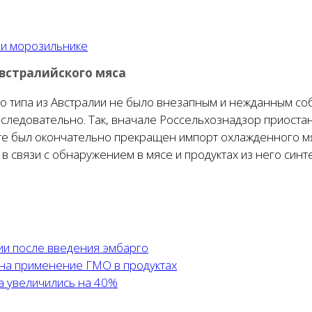
 и морозильнике
австралийского мяса
ого типа из Австралии не было внезапным и нежданным с
оследовательно. Так, вначале Россельхознадзор приостан
рте был окончательно прекращен импорт охлажденного мя
в связи с обнаружением в мясе и продуктах из него синт
ии после введения эмбарго
 на применение ГМО в продуктах
да увеличились на 40%