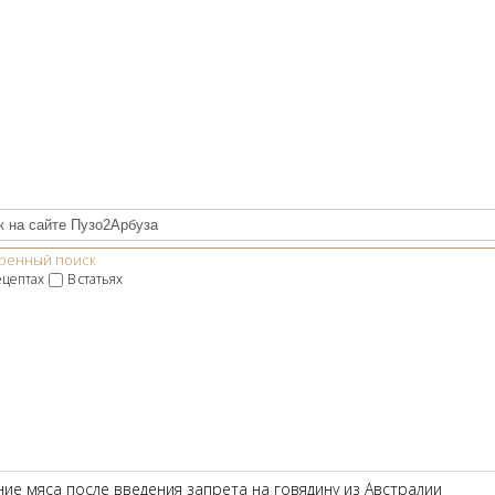
ренный поиск
ецептах
В статьях
ие мяса после введения запрета на говядину из Австралии