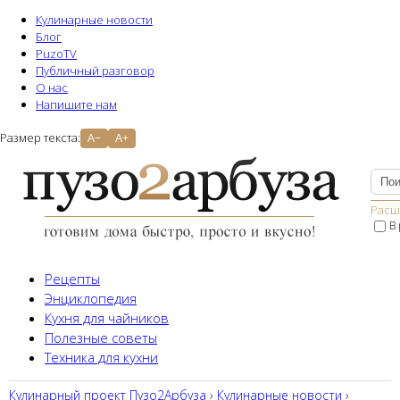
Кулинарные новости
Блог
PuzoTV
Публичный разговор
О нас
Напишите нам
Размер текста:
A−
A+
Расш
В
Рецепты
Энциклопедия
Кухня для чайников
Полезные советы
Техника для кухни
Кулинарный проект Пузо2Aрбуза
›
Кулинарные новости
›