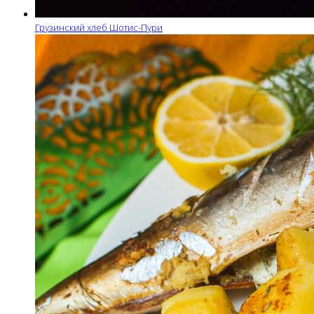
Грузинский хлеб Шотис-Пури