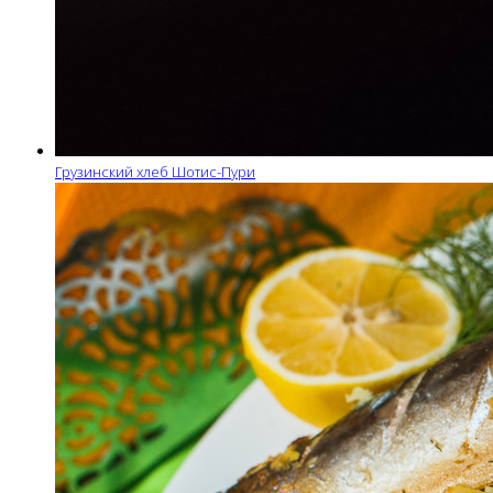
Грузинский хлеб Шотис-Пури