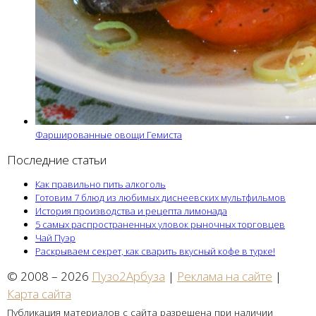
Фаршированные овощи Гемиста
Последние статьи
Как правильно пить алкоголь
Готовим 7 блюд из любимых диснеевских мультфильмов
История производства и рецепта лимонада
5 самых распространенных уловок рыночных торговцев
Чай Пуэр
Раскрываем секрет, как сварить вкусный кофе в турке!
© 2008 – 2026
Пузо2Арбуза
|
Реклама на сайте
|
Карта сайта
Публикация материалов с сайта разрешена при наличии