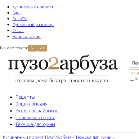
Кулинарные новости
Блог
PuzoTV
Публичный разговор
О нас
Напишите нам
Размер текста:
A−
A+
Расш
В
Рецепты
Энциклопедия
Кухня для чайников
Полезные советы
Техника для кухни
Кулинарный проект Пузо2Aрбуза
›
Техника для кухни
›