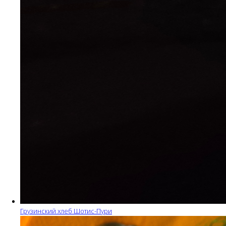
Грузинский хлеб Шотис-Пури