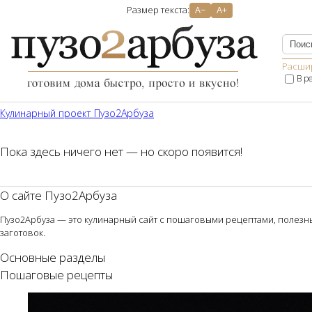
Размер текста:
A−
A+
Расши
В р
Кулинарный проект Пузо2Aрбуза
Пока здесь ничего нет — но скоро появится!
О сайте Пузо2Арбуза
Пузо2Арбуза — это кулинарный сайт с пошаговыми рецептами, полезным
заготовок.
Основные разделы
Пошаговые рецепты