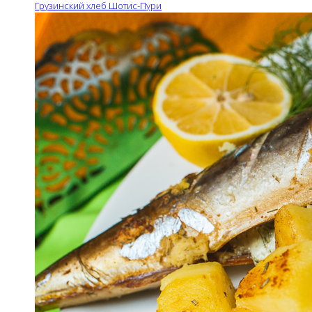
Грузинский хлеб Шотис-Пури