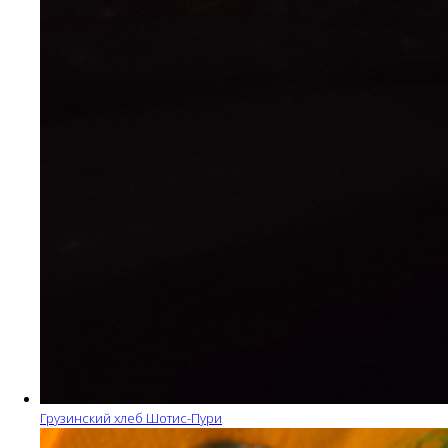
Грузинский хлеб Шотис-Пури