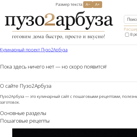
Размер текста:
A−
A+
Расши
В р
Кулинарный проект Пузо2Aрбуза
Пока здесь ничего нет — но скоро появится!
О сайте Пузо2Арбуза
Пузо2Арбуза — это кулинарный сайт с пошаговыми рецептами, полезным
заготовок.
Основные разделы
Пошаговые рецепты