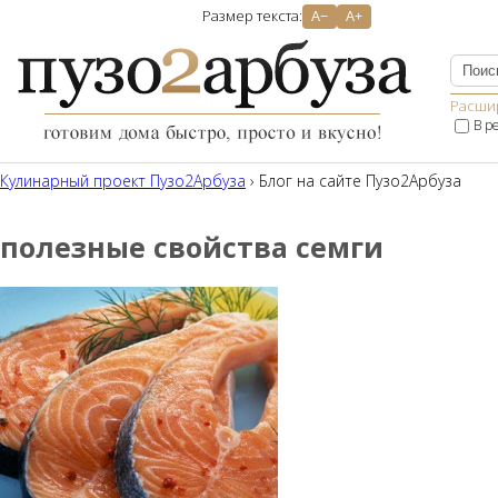
Размер текста:
A−
A+
Расши
В р
Кулинарный проект Пузо2Aрбуза
› Блог на сайте Пузо2Арбуза
полезные свойства семги