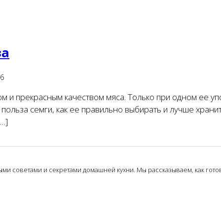
за
6
ом и прекрасным качеством мяса. Только при одном ее у
я польза семги, как ее правильно выбирать и лучше хра
…]
и советами и секретами домашней кухни. Мы рассказываем, как готови