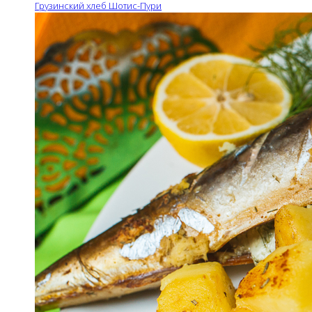
Грузинский хлеб Шотис-Пури