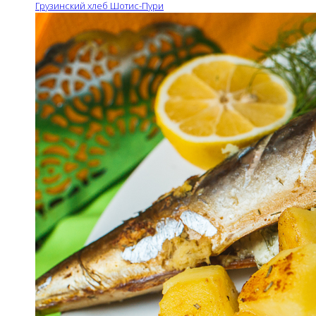
Грузинский хлеб Шотис-Пури