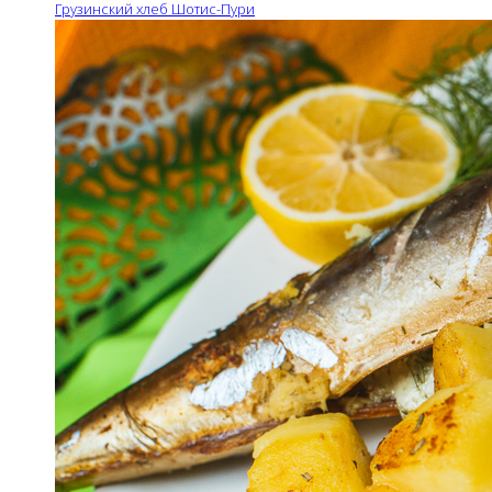
Грузинский хлеб Шотис-Пури