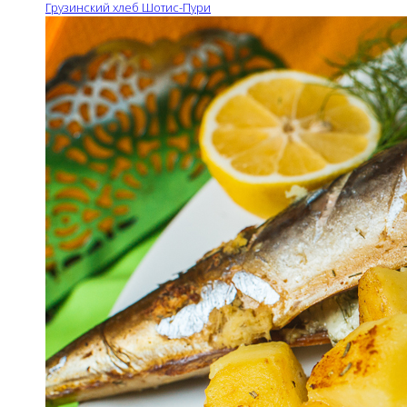
Грузинский хлеб Шотис-Пури