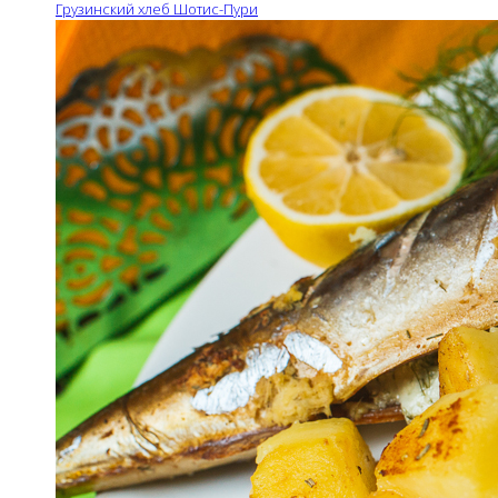
Грузинский хлеб Шотис-Пури