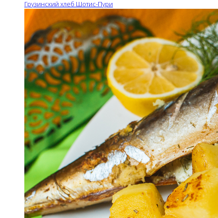
Грузинский хлеб Шотис-Пури