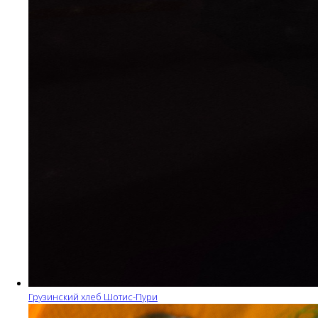
Грузинский хлеб Шотис-Пури