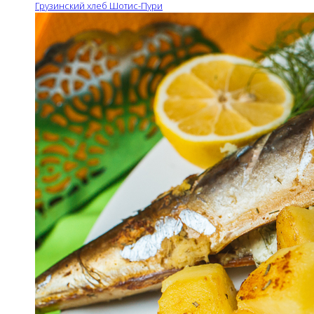
Грузинский хлеб Шотис-Пури