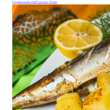
Грузинский хлеб Шотис-Пури