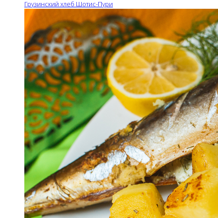
Грузинский хлеб Шотис-Пури