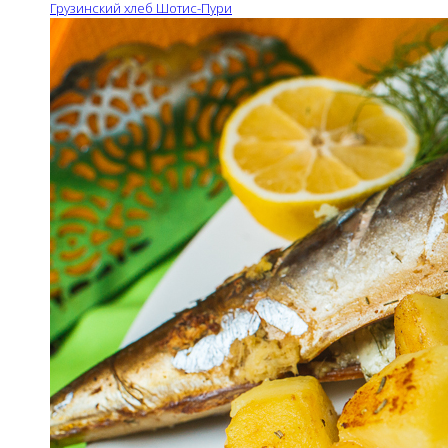
Грузинский хлеб Шотис-Пури