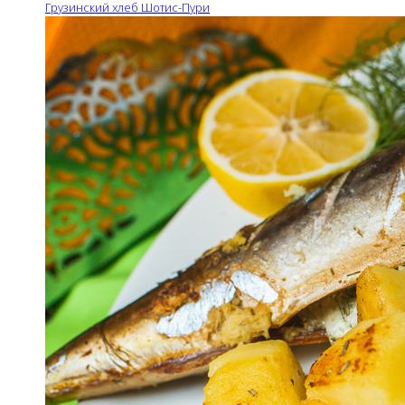
Грузинский хлеб Шотис-Пури