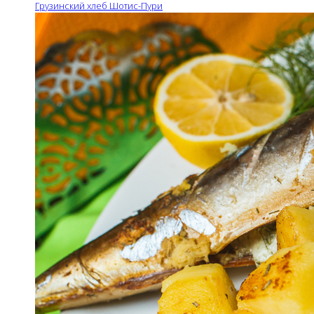
Грузинский хлеб Шотис-Пури