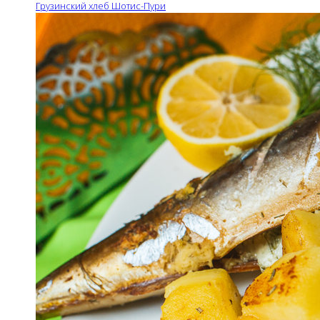
Грузинский хлеб Шотис-Пури