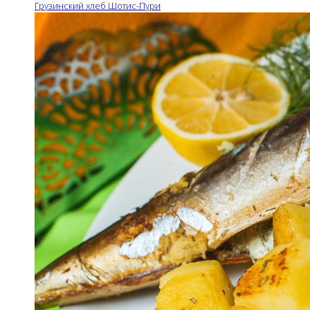
Грузинский хлеб Шотис-Пури