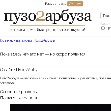
Размер текста:
A−
A+
Расши
В р
Кулинарный проект Пузо2Aрбуза
Пока здесь ничего нет — но скоро появится!
О сайте Пузо2Арбуза
Пузо2Арбуза — это кулинарный сайт с пошаговыми рецептами, полезным
заготовок.
Основные разделы
Пошаговые рецепты