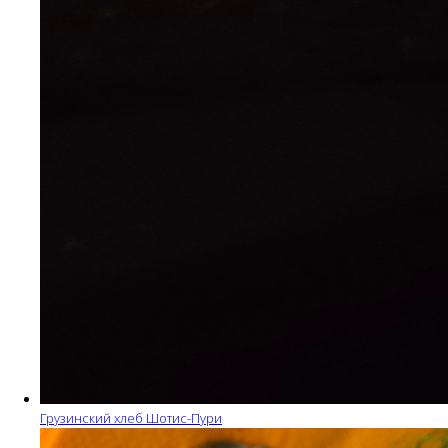
Грузинский хлеб Шотис-Пури