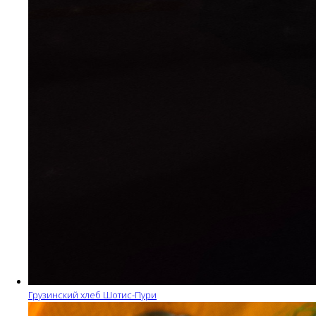
Грузинский хлеб Шотис-Пури