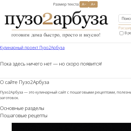
Размер текста:
A−
A+
Расши
В р
Кулинарный проект Пузо2Aрбуза
Пока здесь ничего нет — но скоро появится!
О сайте Пузо2Арбуза
Пузо2Арбуза — это кулинарный сайт с пошаговыми рецептами, полезным
заготовок.
Основные разделы
Пошаговые рецепты