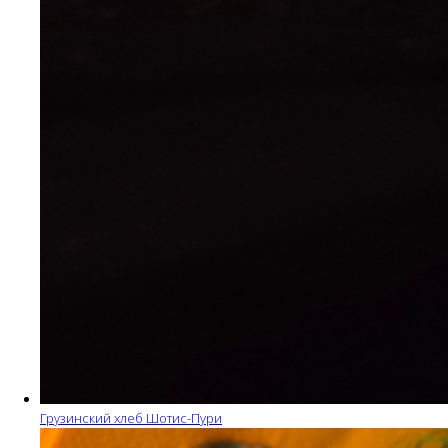
Грузинский хлеб Шотис-Пури