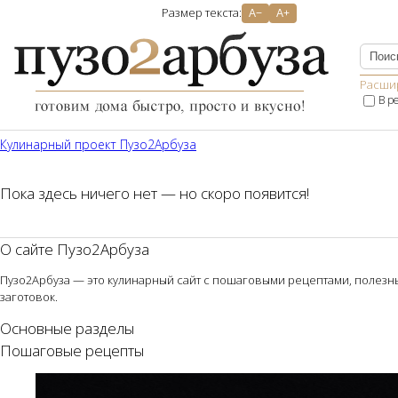
Размер текста:
A−
A+
Расши
В р
Кулинарный проект Пузо2Aрбуза
Пока здесь ничего нет — но скоро появится!
О сайте Пузо2Арбуза
Пузо2Арбуза — это кулинарный сайт с пошаговыми рецептами, полезным
заготовок.
Основные разделы
Пошаговые рецепты