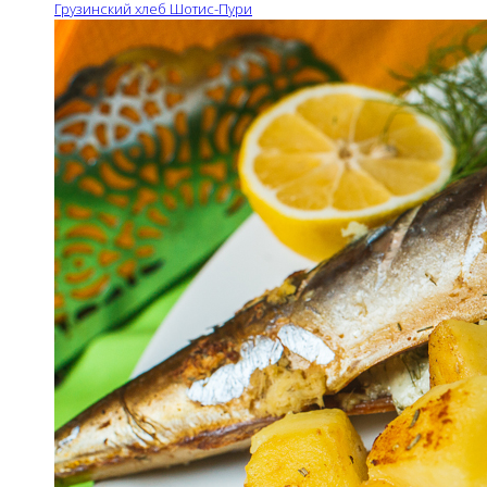
Грузинский хлеб Шотис-Пури