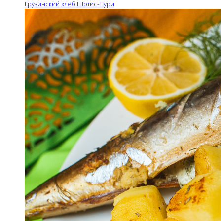
Грузинский хлеб Шотис-Пури