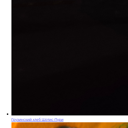
Грузинский хлеб Шотис-Пури