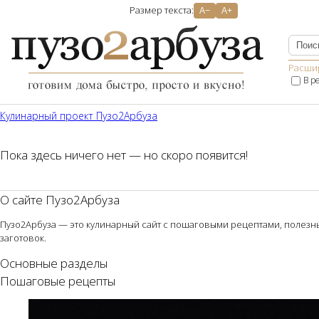
Размер текста:
A−
A+
Расши
В р
Кулинарный проект Пузо2Aрбуза
Пока здесь ничего нет — но скоро появится!
О сайте Пузо2Арбуза
Пузо2Арбуза — это кулинарный сайт с пошаговыми рецептами, полезным
заготовок.
Основные разделы
Пошаговые рецепты