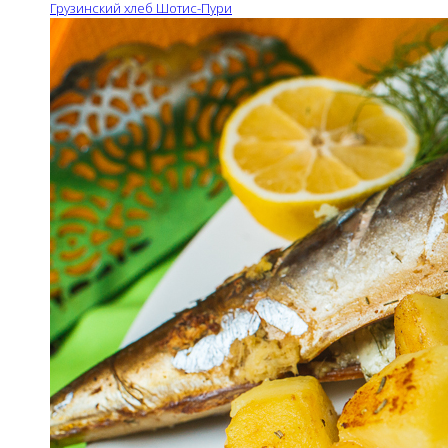
Грузинский хлеб Шотис-Пури