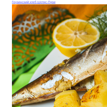
Грузинский хлеб Шотис-Пури