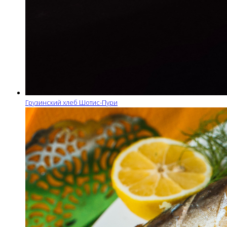
Грузинский хлеб Шотис-Пури