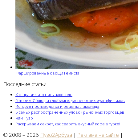
Фаршированные овощи Гемиста
Последние статьи
Как правильно пить алкоголь
Готовим 7 блюд из любимых диснеевских мультфильмов
История производства и рецепта лимонада
5 самых распространенных уловок рыночных торговцев
Чай Пуэр
Раскрываем секрет, как сварить вкусный кофе в турке!
© 2008 – 2026
Пузо2Арбуза
|
Реклама на сайте
|