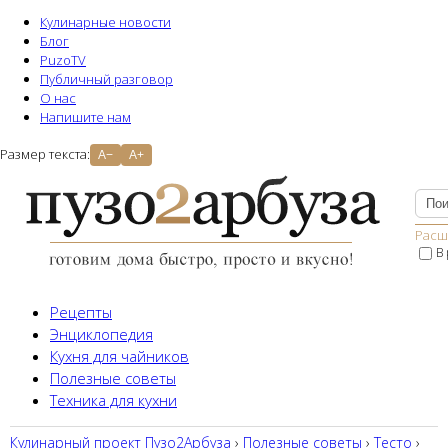
Кулинарные новости
Блог
PuzoTV
Публичный разговор
О нас
Напишите нам
Размер текста:
A−
A+
Расш
В
Рецепты
Энциклопедия
Кухня для чайников
Полезные советы
Техника для кухни
Кулинарный проект Пузо2Aрбуза
›
Полезные советы
›
Тесто
›