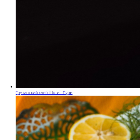
Грузинский хлеб Шотис-Пури