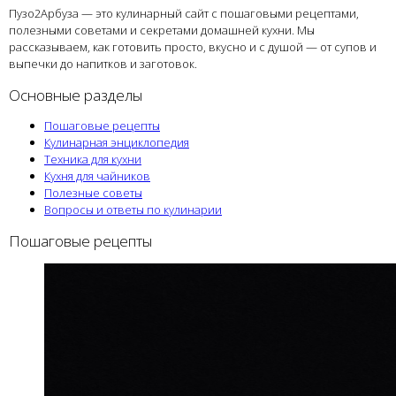
Пузо2Арбуза — это кулинарный сайт с пошаговыми рецептами,
полезными советами и секретами домашней кухни. Мы
рассказываем, как готовить просто, вкусно и с душой — от супов и
выпечки до напитков и заготовок.
Основные разделы
Пошаговые рецепты
Кулинарная энциклопедия
Техника для кухни
Кухня для чайников
Полезные советы
Вопросы и ответы по кулинарии
Пошаговые рецепты