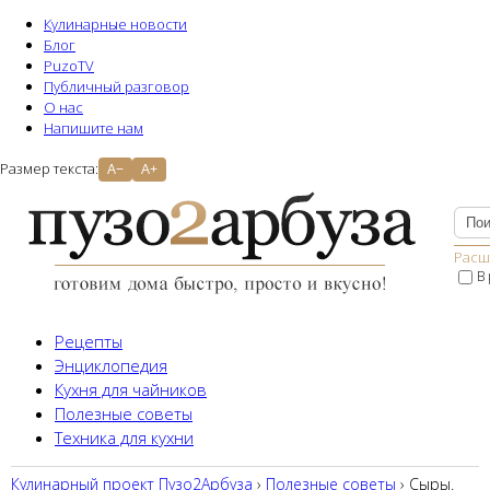
Кулинарные новости
Блог
PuzoTV
Публичный разговор
О нас
Напишите нам
Размер текста:
A−
A+
Расш
В
Рецепты
Энциклопедия
Кухня для чайников
Полезные советы
Техника для кухни
Кулинарный проект Пузо2Aрбуза
›
Полезные советы
› Сыры.