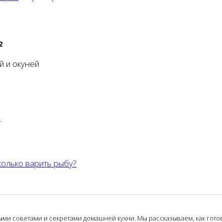
2
й и окуней
ю
олько варить рыбу?
и советами и секретами домашней кухни. Мы рассказываем, как готови