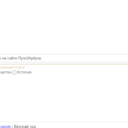
ренный поиск
ецептах
В статьях
нария
› Вкусная уха