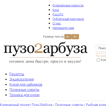
Кулинарные новости
Блог
PuzoTV
Публичный разговор
О нас
Напишите нам
Размер текста:
A−
A+
Расши
В р
Рецепты
Энциклопедия
Кухня для чайников
Полезные советы
Техника для кухни
Кулинарный проект Пузо2Aрбуза
›
Полезные советы
›
Рыбная кули