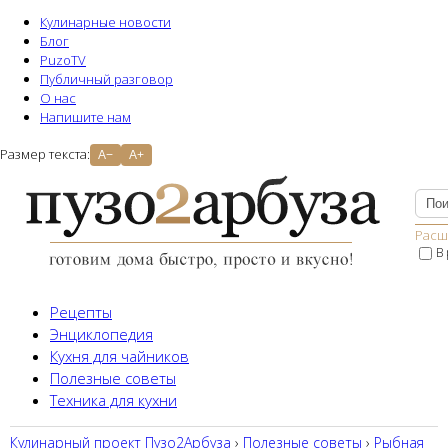
Кулинарные новости
Блог
PuzoTV
Публичный разговор
О нас
Напишите нам
Размер текста:
A−
A+
Расш
В
Рецепты
Энциклопедия
Кухня для чайников
Полезные советы
Техника для кухни
Кулинарный проект Пузо2Aрбуза
›
Полезные советы
›
Рыбная