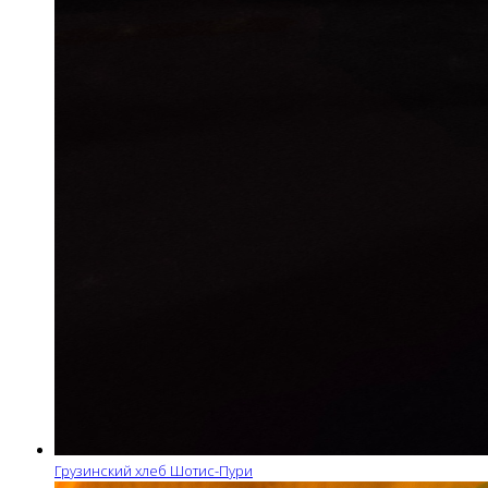
Грузинский хлеб Шотис-Пури