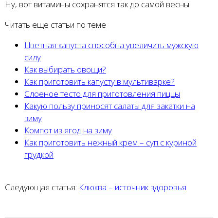
Ну, вот витамины сохранятся так до самой весны.
Читать еще статьи по теме
Цветная капуста способна увеличить мужскую
силу
Как выбирать овощи?
Как приготовить капусту в мультиварке?
Слоеное тесто для приготовления пиццы
Какую пользу приносят салаты для закатки на
зиму
Компот из ягод на зиму
Как приготовить нежный крем – суп с куриной
грудкой
Следующая статья:
Клюква – источник здоровья