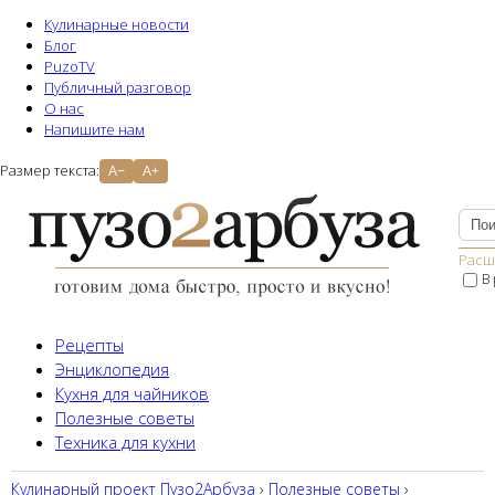
Кулинарные новости
Блог
PuzoTV
Публичный разговор
О нас
Напишите нам
Размер текста:
A−
A+
Расш
В
Рецепты
Энциклопедия
Кухня для чайников
Полезные советы
Техника для кухни
Кулинарный проект Пузо2Aрбуза
›
Полезные советы
›