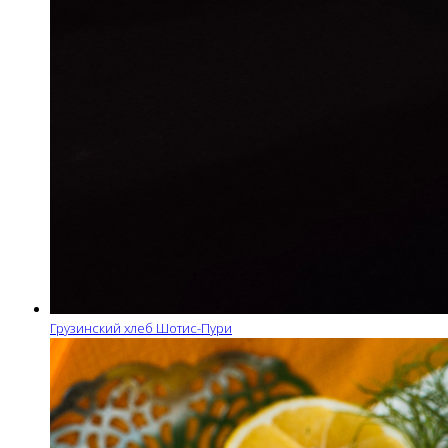
Грузинский хлеб Шотис-Пури