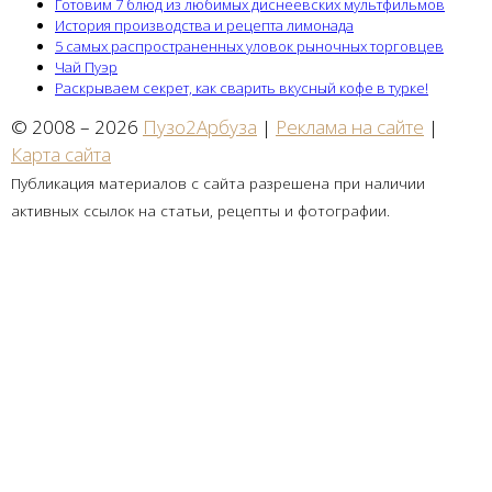
Готовим 7 блюд из любимых диснеевских мультфильмов
История производства и рецепта лимонада
5 самых распространенных уловок рыночных торговцев
Чай Пуэр
Раскрываем секрет, как сварить вкусный кофе в турке!
© 2008 – 2026
Пузо2Арбуза
|
Реклама на сайте
|
Карта сайта
Публикация материалов с сайта разрешена при наличии
активных ссылок на статьи, рецепты и фотографии.