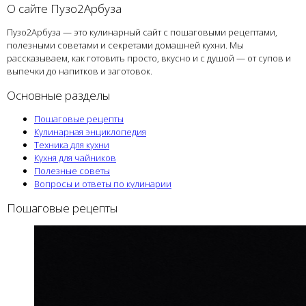
О сайте Пузо2Арбуза
Пузо2Арбуза — это кулинарный сайт с пошаговыми рецептами,
полезными советами и секретами домашней кухни. Мы
рассказываем, как готовить просто, вкусно и с душой — от супов и
выпечки до напитков и заготовок.
Основные разделы
Пошаговые рецепты
Кулинарная энциклопедия
Техника для кухни
Кухня для чайников
Полезные советы
Вопросы и ответы по кулинарии
Пошаговые рецепты