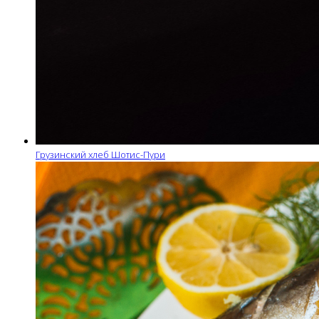
Грузинский хлеб Шотис-Пури