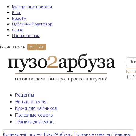
Кулинарные новости
Блог
PuzoTV
Публичный разговор
О нас
Напишите нам
Размер текста:
A−
A+
Расш
В
Рецепты
Энциклопедия
Кухня для чайников
Полезные советы
Техника для кухни
Кулинарный проект Пузо2Aрбуза
›
Полезные советы
›
Бульоны