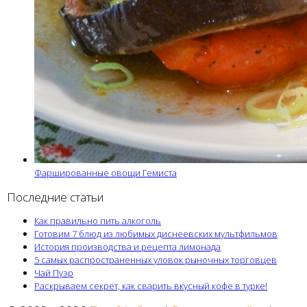
Фаршированные овощи Гемиста
Последние статьи
Как правильно пить алкоголь
Готовим 7 блюд из любимых диснеевских мультфильмов
История производства и рецепта лимонада
5 самых распространенных уловок рыночных торговцев
Чай Пуэр
Раскрываем секрет, как сварить вкусный кофе в турке!