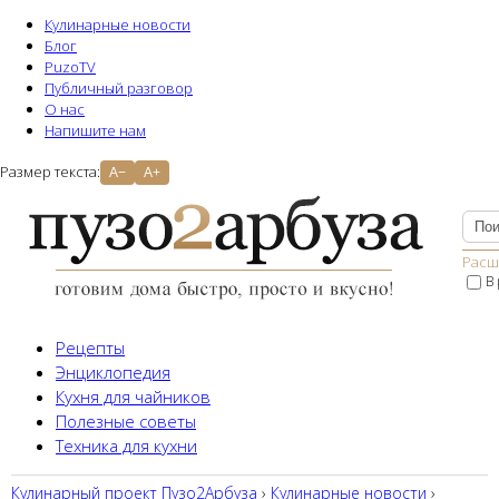
Кулинарные новости
Блог
PuzoTV
Публичный разговор
О нас
Напишите нам
Размер текста:
A−
A+
Расш
В
Рецепты
Энциклопедия
Кухня для чайников
Полезные советы
Техника для кухни
Кулинарный проект Пузо2Aрбуза
›
Кулинарные новости
›