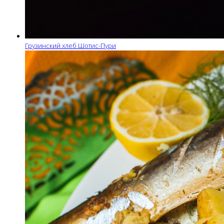
Грузинский хлеб Шотис-Пури