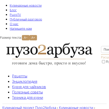
Кулинарные новости
Блог
PuzoTV
Публичный разговор
О нас
Напишите нам
Размер текста:
A−
A+
Расш
В
Рецепты
Энциклопедия
Кухня для чайников
Полезные советы
Техника для кухни
Кулинарный проект Пузо2Aрбуза
›
Кулинарные новости
›