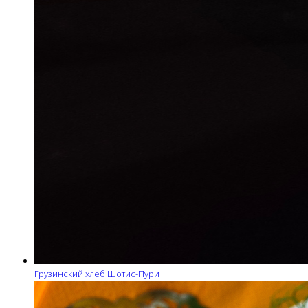
Грузинский хлеб Шотис-Пури