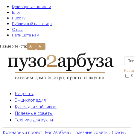
Кулинарные новости
Блог
PuzoTV
Публичный разговор
О нас
Напишите нам
Размер текста:
A−
A+
Расш
В
Рецепты
Энциклопедия
Кухня для чайников
Полезные советы
Техника для кухни
Кулинарный проект Пузо2Aрбуза
›
Полезные советы
›
Соусы
›