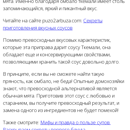
мята. Именно благодаря омбало ткемали имеет столь
запоминающийся, яркий и пикантный вкус.
Читайте на сайте puzo2arbuza.com:
Секреты
приготовления вкусных соусов
Помимо превосходных вкусовых характеристик,
которые эта приправа дарит соусу Ткемали, она
обладает еще и консервирующими свойствами,
позволяющими хранить такой соус довольно долго.
В принципе, если вы не сможете найти такую
пряность, как омбало, не беда! Опытные домохозяйки
знают, что превосходной альтернативой является
обычная мята. Приготовив этот соус с любовью и
старанием, вы получите превосходный результат, и
замена одного из ингредиентов не будет помехой!
Также смотрите:
Мифы и правда о пользе супов.
Раскрываем секреты первого блюда