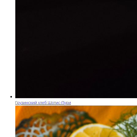
Грузинский хлеб Шотис-Пури