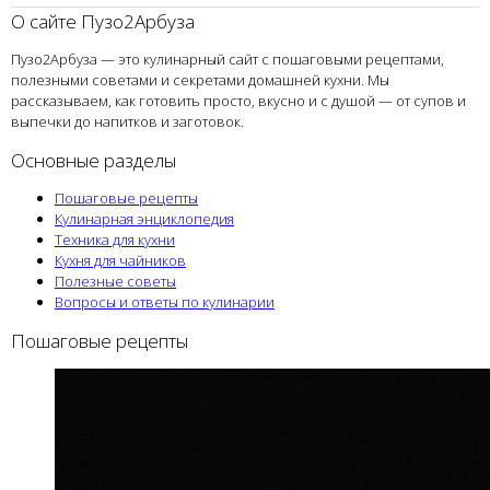
О сайте Пузо2Арбуза
Пузо2Арбуза — это кулинарный сайт с пошаговыми рецептами,
полезными советами и секретами домашней кухни. Мы
рассказываем, как готовить просто, вкусно и с душой — от супов и
выпечки до напитков и заготовок.
Основные разделы
Пошаговые рецепты
Кулинарная энциклопедия
Техника для кухни
Кухня для чайников
Полезные советы
Вопросы и ответы по кулинарии
Пошаговые рецепты