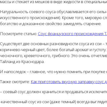
массы и стекает из мешков в виде жидкости в специальны
Натуральность соевого соуса обуславливается его сильн
искусственного происхождения). Кроме того, мировую с
богатство и доказанное свойство замедлять старение.
Посмотрите статью:
Соус французского происхождения Т
Существует две основных разновидности соуса из сои – 
коричнево-черный цвет, более богатый аромат и густоту
чесночного, креветочного, грибного. Это очень отчетли
Тайланд из Краснодара.
И напоследок – главное, что нужно помнить при покупке 
Также смотрите:
Как приготовить вкусную заправку-соус 
– соевый соус должен храниться и продаваться исключите
-качественный соус из сои (даже темный) всегда выгляди