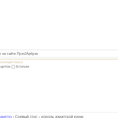
ренный поиск
ецептах
В статьях
заметку
› Соевый соус – король азиатской кухни