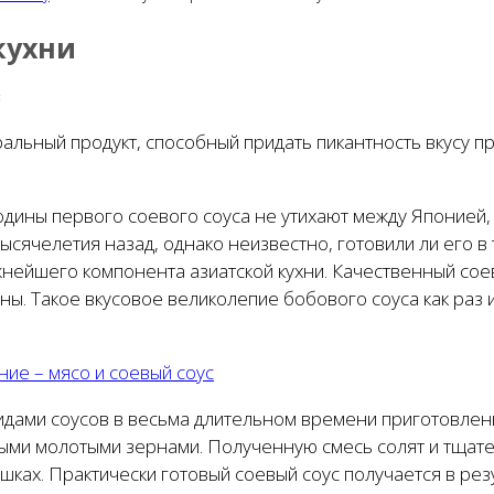
кухни
3
альный продукт, способный придать пикантность вкусу п
дины первого соевого соуса не утихают между Японией, 
ысячелетия назад, однако неизвестно, готовили ли его в
ажнейшего компонента азиатской кухни. Качественный с
усны. Такое вкусовое великолепие бобового соуса как раз
ние – мясо и соевый соус
видами соусов в весьма длительном времени приготовле
ми молотыми зернами. Полученную смесь солят и тщате
шках. Практически готовый соевый соус получается в р