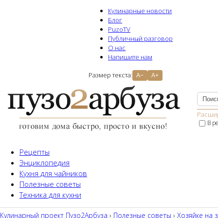
Кулинарные новости
Блог
PuzoTV
Публичный разговор
О нас
Напишите нам
Размер текста:
A−
A+
Расши
В р
Рецепты
Энциклопедия
Кухня для чайников
Полезные советы
Техника для кухни
Кулинарный проект Пузо2Aрбуза
›
Полезные советы
›
Хозяйке на 