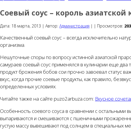
Соевый соус – король азиатской 
Дата:
18 марта, 2013 |
Автор:
Администрация
|
|
Просмотров:
20
Качественный соевый соус – всегда исключительно натур
организма.
Нешуточные споры по вопросу истинной азиатской праро
самураев соевый соус применялся в кулинарии еще два т
продукт брожения бобов сои прочно завоевал статус в
вкус, когда прочие соевые продукты, как правило, безвк
определенных условиях.
Читайте также на сайте puzo2arbuza.com:
Вкусное сочета
Особенность соевого соуса в сравнении с остальными 
выпариваются и смешиваются с пшеничными прожаренны
густую массу вывешивают под солнцем в специальных ме