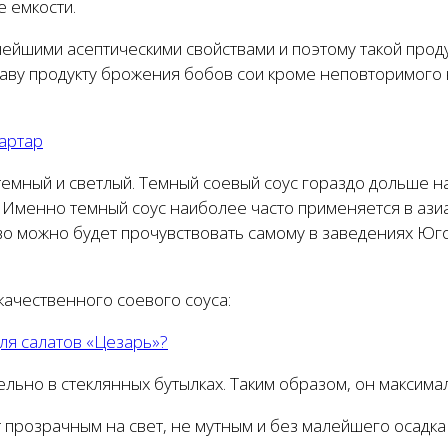
е емкости.
ейшими асептическими свойствами и поэтому такой проду
лаву продукту брожения бобов сои кроме неповторимого
артар
темный и светлый. Темный соевый соус гораздо дольше на
. Именно темный соус наиболее часто применяется в азиа
во можно будет прочувствовать самому в заведениях Юго-
качественного соевого соуса:
для салатов «Цезарь»?
льно в стеклянных бутылках. Таким образом, он максимал
т прозрачным на свет, не мутным и без малейшего осадка 