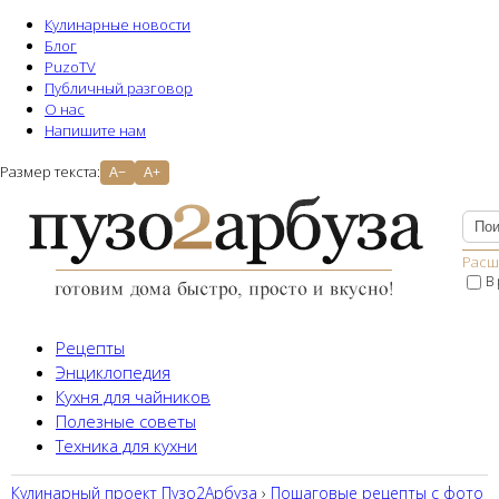
Кулинарные новости
Блог
PuzoTV
Публичный разговор
О нас
Напишите нам
Размер текста:
A−
A+
Расш
В
Рецепты
Энциклопедия
Кухня для чайников
Полезные советы
Техника для кухни
Кулинарный проект Пузо2Aрбуза
›
Пошаговые рецепты с фото