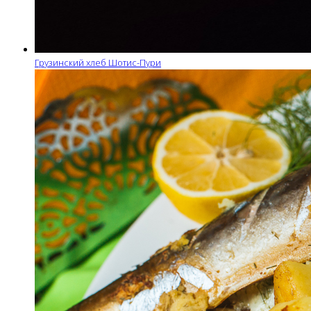
Грузинский хлеб Шотис-Пури