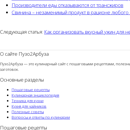
Производители еды отказываются от трансжиров
Свинина – незаменимый продукт в рационе любого
Следующая статья:
Как организовать вкусный ужин для н
О сайте Пузо2Арбуза
Пузо2Арбуза — это кулинарный сайт с пошаговыми рецептами, полезным
заготовок.
Основные разделы
Пошаговые рецепты
Кулинарная энциклопедия
Техника для кухни
Кухня для чайников
Полезные советы
Вопросы и ответы по кулинарии
Пошаговые рецепты