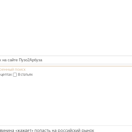
ренный поиск
ецептах
В статьях
свинина «жаждет» попасть на российский рынок