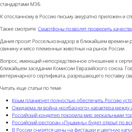
стандартами МЭБ.
К отосланному в Россию письму аккуратно приложен и сп
Также смотрите:
Смартфоны позволят проверить качеств
Дания просит Россельхознадзор в ближайшем времени ра
свинину и мясо племенных животных на рынок России.
Вопрос, имеющий непосредственное отношение к сертифи
ближайшем заседании Комиссии Евразийского союза. Гов
ветеринарного сертификата, разрешающего поставку св
Читать еще статьи по теме
Крым планирует полностью обеспечить Россию уст
Ожидаема ли война «колбасного» характера между 
Российский кондитер покорила мир зеркальными то
Российский ресторан «Пушкинъ» будет открыт по вс
В России снизятся цены на фисташки и цветную капу