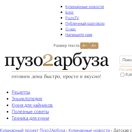
Кулинарные новости
Блог
PuzoTV
Публичный разговор
О нас
Напишите нам
Размер текста:
A−
A+
Расши
В р
Рецепты
Энциклопедия
Кухня для чайников
Полезные советы
Техника для кухни
Кулинарный проект Пузо2Aрбуза
›
Кулинарные новости
› Датская 