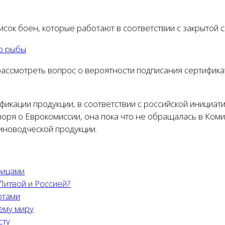
исок боен, которые работают в соответствии с закрытой 
о рыбы
ссмотреть вопрос о вероятности подписания сертификат
кации продукции, в соответствии с российской инициати
оря о Еврокомиссии, она пока что не обращалась в Ком
иноводческой продукции.
рицами
Литвой и Россией?
ртами
ему миру
сту